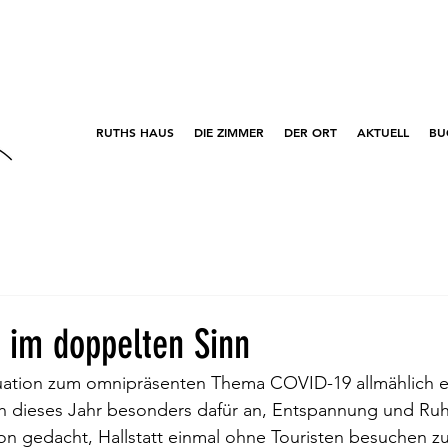
RUTHS HAUS
DIE ZIMMER
DER ORT
AKTUELL
BU
 im doppelten Sinn
ituation zum omnipräsenten Thema COVID-19 allmählich e
ch dieses Jahr besonders dafür an, Entspannung und Ruh
on gedacht, Hallstatt einmal ohne Touristen besuchen z