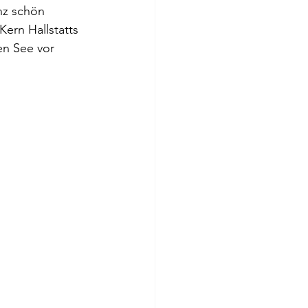
nz schön 
ern Hallstatts 
en See vor 